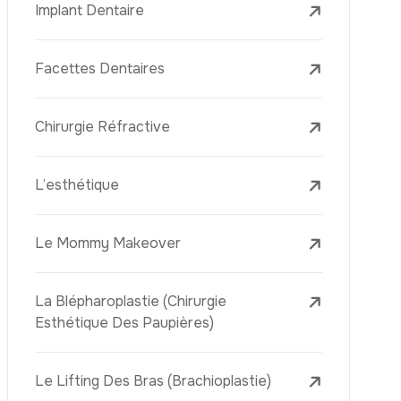
Laser Treatments
Le PRP (Plasma Riche En Plaquettes)
La Mésothérapie
La Golden Needle (Microneedling Avec
Radiofréquence)
Le Youth Vaccine
La Réjuvénation Cutanée