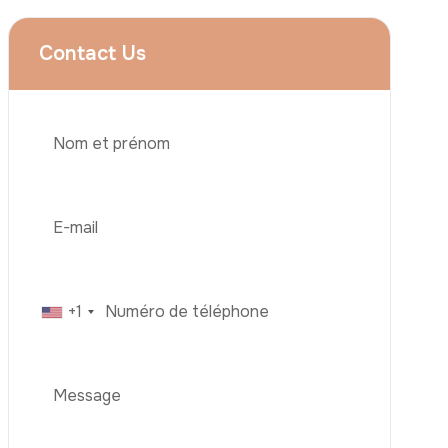
Augmentation Mammaire
Rhinoplastie
Liposuccion
Brazilian Butt Lift (BBL)
Abdominoplastie
Greffe De Cheveux
Téléphone
Chirurgie Bariatrique