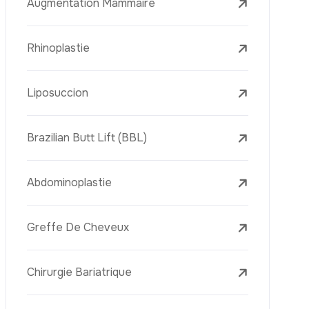
Le Lifting Du Visage
La Réduction Mammaire
Traitements Dentaires
Botox
Le Remplissage Dermique
Détatouage Au Laser
L’élimination Des Taches De Rousseur