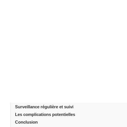
Une
greffe capillaire
est une étape importante pour res
soins post-opératoires appropriés sont essentiels pour 
cheveux transplantés. Cet article vous propose des cons
cheveux après une
greffe capillaire
.
Table des matièr
Introduction
Soins immédiats après la chirurgie
Gérer la douleur et l'inconfort
Laver vos cheveux
Éviter les efforts physiques
Soins capillaires à long terme
Surveillance régulière et suivi
Les complications potentielles
Conclusion