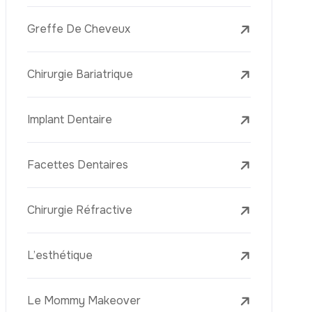
Laser Treatments
Le PRP (Plasma Riche En Plaquettes)
La Mésothérapie
La Golden Needle (Microneedling Avec
Radiofréquence)
Le Youth Vaccine
La Réjuvénation Cutanée