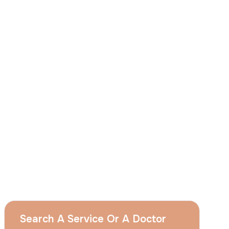
J'accepte
que le groupe Acıbadem utilise
mes données personnelles susmentionnées
aux fins décrites dans cet avis et je
comprends que je peux retirer mon à tout
moment en envoyant une demande à
l'adresse suivante apply@acibadem.com
Prenez Rendez-Vous
Services