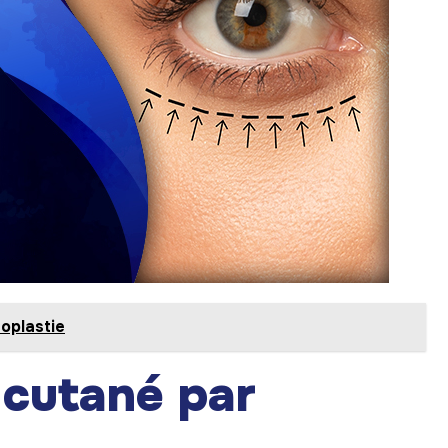
roplastie
cutané par