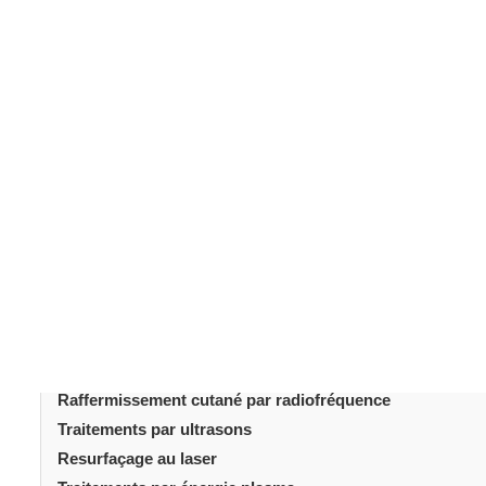
La peau du contour des yeux est plus fine et plus délica
qui la rend particulièrement sujette au relâchement, à l’
progressif au fil du temps. Même des changements mini
globale du visage. C’est pourquoi beaucoup se deman
recourir à la chirurgie. Lorsqu’il est pris en charge p
amélioré grâce à des techniques non invasives. Le choi
de l’âge, du niveau de collagène et des attentes du pa
d’orienter des décisions réalistes et adaptées.
Table des matièr
Introduction
Pourquoi la peau des paupières se relâche?
Raffermissement cutané par radiofréquence
Traitements par ultrasons
Resurfaçage au laser