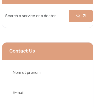
Augmentation Mammaire
Rhinoplastie
Liposuccion
Brazilian Butt Lift (BBL)
Abdominoplastie
Greffe De Cheveux
Téléphone
Chirurgie Bariatrique