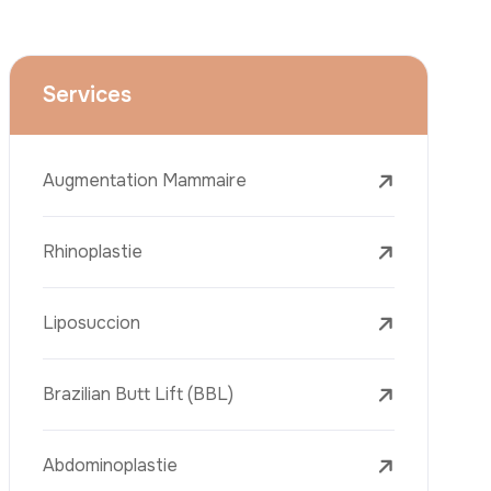
Le Lifting Du Visage
La Réduction Mammaire
Traitements Dentaires
Botox
Le Remplissage Dermique
Détatouage Au Laser
L’élimination Des Taches De Rousseur