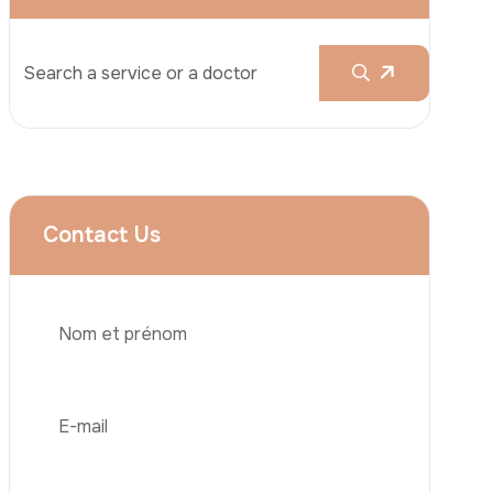
Augmentation Mammaire
Rhinoplastie
Liposuccion
Brazilian Butt Lift (BBL)
Abdominoplastie
Greffe De Cheveux
Téléphone
Chirurgie Bariatrique