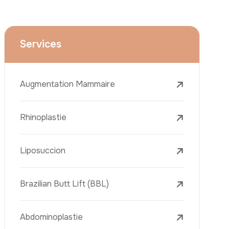
Le Lifting Du Visage
La Réduction Mammaire
Traitements Dentaires
Botox
Le Remplissage Dermique
Détatouage Au Laser
L’élimination Des Taches De Rousseur