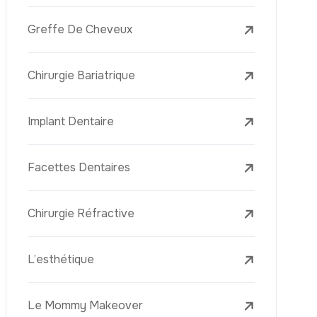
Laser Treatments
Le PRP (Plasma Riche En Plaquettes)
La Mésothérapie
La Golden Needle (Microneedling Avec
Radiofréquence)
Le Youth Vaccine
La Réjuvénation Cutanée