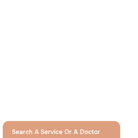
J'accepte
que le groupe Acıbadem utilise
mes données personnelles susmentionnées
aux fins décrites dans cet avis et je
comprends que je peux retirer mon à tout
moment en envoyant une demande à
l'adresse suivante apply@acibadem.com
Prenez Rendez-Vous
Services