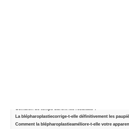
La blépharoplastie
, ou
chirurgie des paupières
, est une
paupières. Que vous recherchiez une amélioration
esth
comprendre le processus. Ce guide répond aux questio
aider à prendre des décisions éclairées.
Table des matièr
Introduction
Qu'est-ce que la blépharoplastie?
Qui est un bon candidat ?
Comment se déroule l'intervention ?
Comment se déroule la récupération ?
Quels sont les risques d’une blépharoplastie?
Combien de temps durent les résultats ?
La blépharoplastiecorrige-t-elle définitivement les paup
Comment la blépharoplastieaméliore-t-elle votre appare