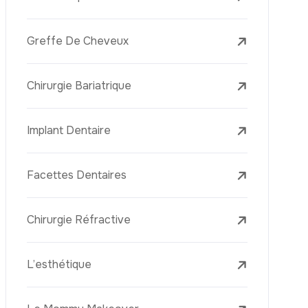
Laser Treatments
Le PRP (Plasma Riche En Plaquettes)
La Mésothérapie
La Golden Needle (Microneedling Avec
Radiofréquence)
Le Youth Vaccine
La Réjuvénation Cutanée