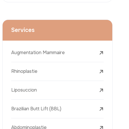
Le Lifting Du Visage
La Réduction Mammaire
Traitements Dentaires
Botox
Le Remplissage Dermique
Détatouage Au Laser
L’élimination Des Taches De Rousseur