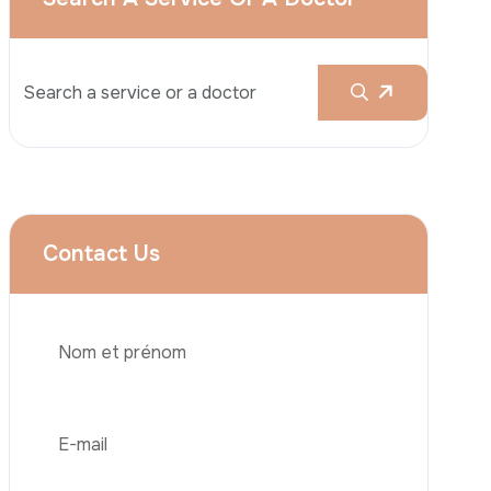
Augmentation Mammaire
Rhinoplastie
Liposuccion
Brazilian Butt Lift (BBL)
Abdominoplastie
Greffe De Cheveux
Téléphone
Chirurgie Bariatrique