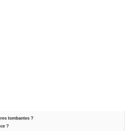
 procédure populaire visant à améliorer l'apparence des
étique
ou fonctionnelle, il est essentiel de bien
ns les plus fréquentes
sur la blépharoplastie
afin de vous
es
ières tombantes ?
nce ?