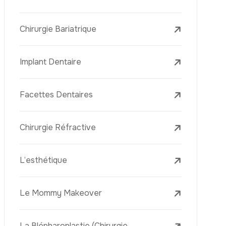
L’élimination Des Taches De Rousseur
Laser Treatments
Le PRP (Plasma Riche En Plaquettes)
La Mésothérapie
La Golden Needle (Microneedling Avec
Radiofréquence)
Le Youth Vaccine