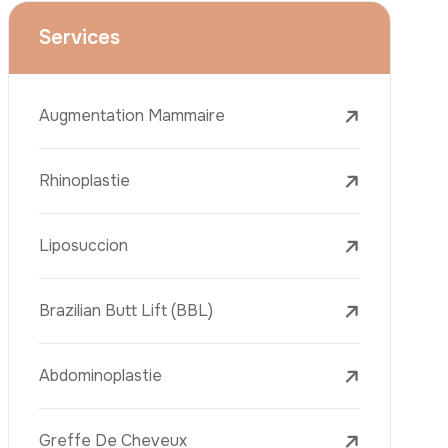
Le Lifting Des Bras (Brachioplastie)
Le Lifting Du Visage
La Réduction Mammaire
Traitements Dentaires
Botox
Le Remplissage Dermique
Détatouage Au Laser