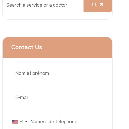
Services
Augmentation Mammaire
Rhinoplastie
Liposuccion
Brazilian Butt Lift (BBL)
Téléphone
Abdominoplastie
Greffe De Cheveux