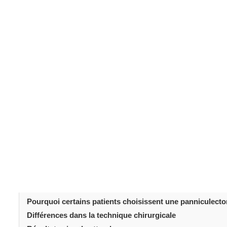
De nombreuses personnes qui envisagent une chirurgie ab
interventions. Toutes n’ont pas pour objectif de remode
réaliser une
panniculectomie
sans recours à une
abdomi
interventions impliquent toutes deux le retrait d’un exc
résultats sont très différents. Comprendre ces nuances p
pan
adaptée. Cet article explique en quoi consiste une
cas elle est indiquée.
Table des matièr
Introduction
Qu’est-ce qu’une panniculectomie?
Qu’est-ce qu’une abdominoplastie?
Peut-on réaliser une panniculectomie sans abdominopla
Pourquoi certains patients choisissent une panniculect
Différences dans la technique chirurgicale