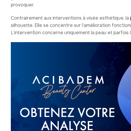
provoquer.
Contrairement aux interventions à visée esthétique, la
silhouette. Elle se concentre sur l’amélioration fonction
L’intervention concerne uniquement la peau et parfois la