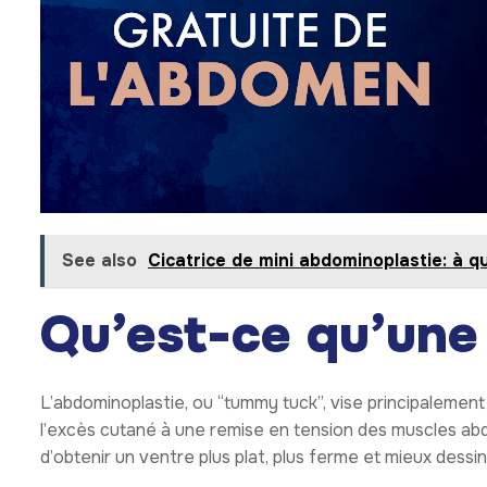
See also
Cicatrice de mini abdominoplastie: à qu
Qu’est-ce qu’une
L’abdominoplastie, ou “tummy tuck”, vise principalement 
l’excès cutané à une remise en tension des muscles abd
d’obtenir un ventre plus plat, plus ferme et mieux dessin