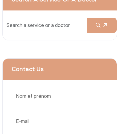
Augmentation Mammaire
Rhinoplastie
Liposuccion
Brazilian Butt Lift (BBL)
Abdominoplastie
Greffe De Cheveux
Téléphone
Chirurgie Bariatrique