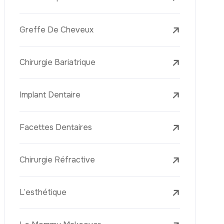
Laser Treatments
Le PRP (Plasma Riche En Plaquettes)
La Mésothérapie
La Golden Needle (Microneedling Avec
Radiofréquence)
Le Youth Vaccine
La Réjuvénation Cutanée