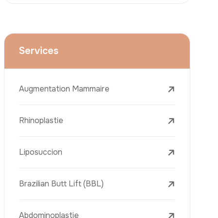
Le Lifting Du Visage
La Réduction Mammaire
Traitements Dentaires
Botox
Le Remplissage Dermique
Détatouage Au Laser
L’élimination Des Taches De Rousseur