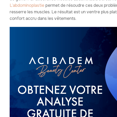
L’abdominoplastie
permet de résoudre ces deux problème
resserre les muscles. Le résultat est un ventre plus pla
confort accru dans les vêtements.