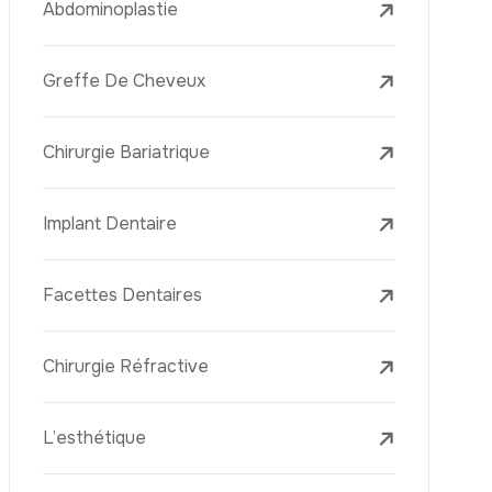
Laser Treatments
Le PRP (Plasma Riche En Plaquettes)
La Mésothérapie
La Golden Needle (Microneedling Avec
Radiofréquence)
Le Youth Vaccine
La Réjuvénation Cutanée