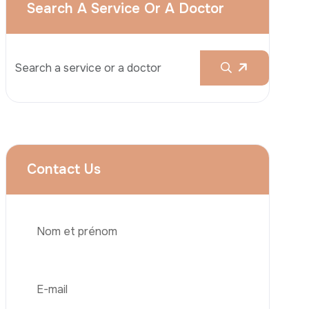
Augmentation Mammaire
Rhinoplastie
Liposuccion
Brazilian Butt Lift (BBL)
Abdominoplastie
Greffe De Cheveux
Téléphone
Chirurgie Bariatrique