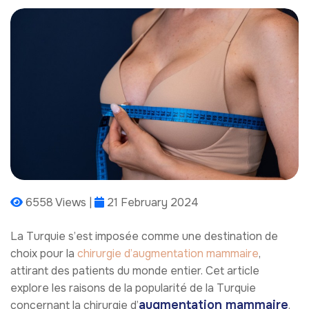
6558 Views |
21 February 2024
La Turquie s’est imposée comme une destination de
choix pour la
chirurgie d’augmentation mammaire
,
attirant des patients du monde entier. Cet article
explore les raisons de la popularité de la Turquie
augmentation mammaire
concernant la chirurgie d’
.