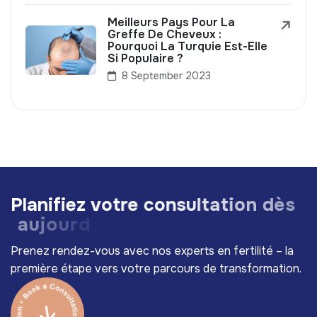
Meilleurs Pays Pour La
Greffe De Cheveux :
Pourquoi La Turquie Est-Elle
Si Populaire ?
8 September 2023
P
l
a
n
i
f
i
e
z
v
o
t
r
e
c
o
n
s
u
l
t
a
t
i
o
n
d
è
s
a
u
j
o
u
r
d
’
h
u
i
!
Prenez rendez-vous avec nos experts en fertilité – la
première étape vers votre parcours de transformation.