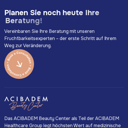
P
l
a
n
e
n
S
i
e
n
o
c
h
h
e
u
t
e
I
h
r
e
B
e
r
a
t
u
n
g
!
Vereinbaren Sie Ihre Beratung mit unseren
Fruchtbarkeitsexperten – der erste Schritt auf Ihrem
Weg zur Veränderung.
Das ACIBADEM Beauty Center als Teil der ACIBADEM
Healthcare Group legt höchsten Wert auf medizinische