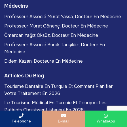
Médecins
Professeur Associé Murat Yassa, Docteur En Médecine
Professeur Murat Gönenç, Docteur En Médecine
Ömercan Yağız Öksüz, Docteur En Médecine
Professeur Associé Burak Tanyıldız, Docteur En
Médecine
Didem Kazan, Docteure En Médecine
Articles Du Blog
Tourisme Dentaire En Turquie Et Comment Planifier
Votre Traitement En 2026
Le Tourisme Médical En Turquie Et Pourquoi Les
Patients Choisissent Istanbul En 2026!
Qu'est-Ce Que L'esthétique Régénérative Et Comment
Téléphone
E-mail
WhatsApp
Améliore-T-Elle La Santé De La Peau?