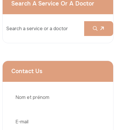
Augmentation Mammaire
Rhinoplastie
Liposuccion
Brazilian Butt Lift (BBL)
Abdominoplastie
Greffe De Cheveux
Téléphone
Chirurgie Bariatrique