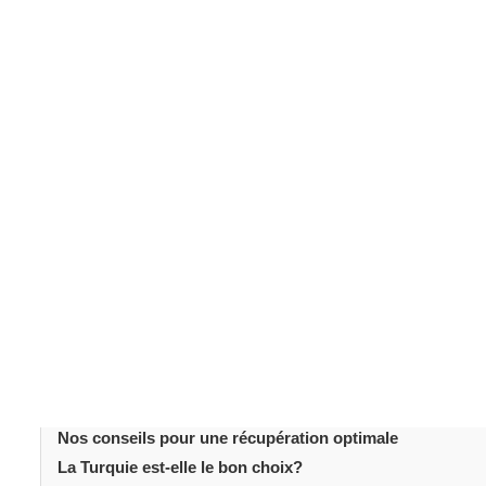
rhinoplastie (chirurgie esthétique du nez)
La
est
patients internationaux. La Turquie attire de nombreux p
tarifs compétitifs. Toutefois, certains aspects de cett
pour mieux vous préparer et éviter les surprises.
Table des matièr
Introduction
1. Les résultats finaux ne sont pas immédiats
2. La respiration peut sembler inhabituelle au début
3. Le repos est plus important qu’on ne le pense
4. Le coût final ne se limite pas à la chirurgie
5. L’adaptation émotionnelle prend du temps
Choisir la bonne clinique et le bon chirurgien pour une r
Nos conseils pour une récupération optimale
La Turquie est-elle le bon choix?