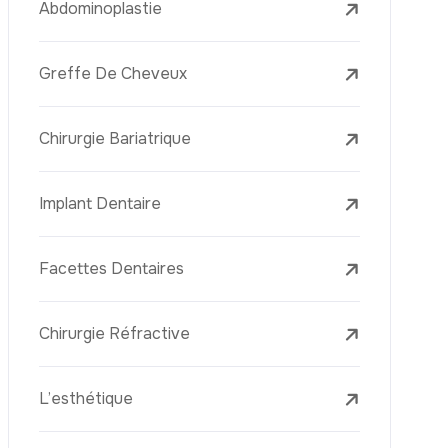
Laser Treatments
Le PRP (Plasma Riche En Plaquettes)
La Mésothérapie
La Golden Needle (Microneedling Avec
Radiofréquence)
Le Youth Vaccine
La Réjuvénation Cutanée