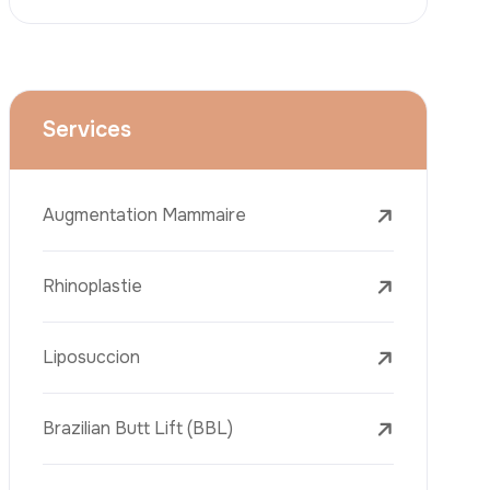
Le Lifting Du Visage
La Réduction Mammaire
Traitements Dentaires
Botox
Le Remplissage Dermique
Détatouage Au Laser
L’élimination Des Taches De Rousseur