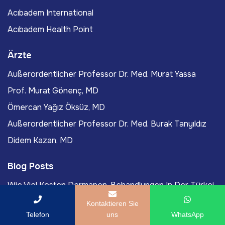
Acıbadem International
Acıbadem Health Point
Ärzte
Außerordentlicher Professor Dr. Med. Murat Yassa
Prof. Murat Gönenç, MD
Ömercan Yağız Öksüz, MD
Außerordentlicher Professor Dr. Med. Burak Tanyıldız
Didem Kazan, MD
Blog Posts
Wie Viel Kosten Dermapen-Behandlungen In Der Türkei
Im Jahr 2026?
Kontaktieren Sie
Wie Viel Kostet Ein Fadenlifting In Der Türkei Im Jahr
Telefon
uns
WhatsApp