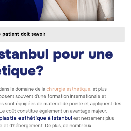
iquefermée), soit au niveau de la columelle (technique
ont ensuite remodelées afin d’obtenir la forme souhaitée.
e l’oreille ou de la côte peuvent être nécessaires pour
emodelage terminé, la peau est repositionnée et les
protéger le nez et de maintenir sa nouvelle forme durant
ure et l’attelle sont généralement retirés après une