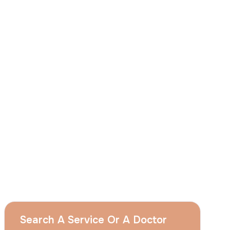
Abdominoplastie
Greffe De Cheveux
Chirurgie Bariatrique
Implant Dentaire
Facettes Dentaires
Chirurgie Réfractive