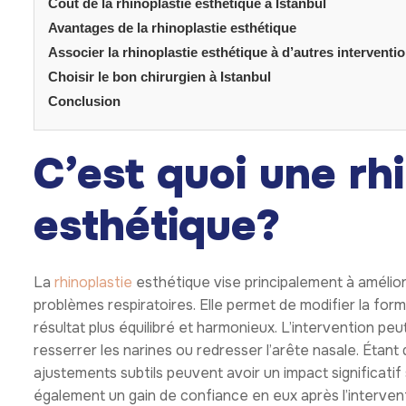
rhinoplastie esth
Istanbul bénéficie d’une reconnaissance internationale
particulièrement de la
rhinoplastie
. Les chirurgiens y d
maîtrisent les techniques les plus modernes. Les cliniq
protocoles stricts en matière d’hygiène et de sécurité
rhino
Comparée au Royaume-Uni ou aux États-Unis, la
accessible, même en tenant compte des frais de voyag
établissements proposent des formules complètes incluant
et les transferts, ce qui simplifie considérablement l’or
les patients peuvent aussi profiter du patrimoine culture
Candidats idéaux
rhinoplastie esth