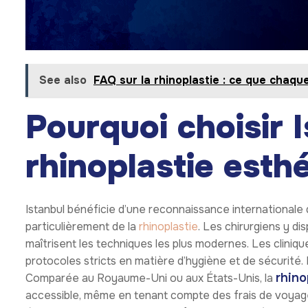
incisions sont réalisées soit à l’intérieur du nez (techn
ouverte). Les structures osseuses et cartilagineuses s
Dans certains cas, des greffes de cartilage provenant d
renforcer ou soutenir la structure nasale. Une fois le r
incisions sont suturées. Une attelle est posée afin de 
les premières phases de cicatrisation. Les points de sut
semaine.