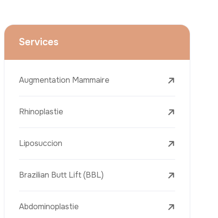
La Golden Needle (Microneedling Avec
Radiofréquence)
Le Youth Vaccine
La Réjuvénation Cutanée
Les Traitements De La Peau
Le Retrait Des Grains De Beauté
Traitement De La Cellulite