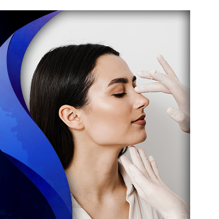
ifier l’aspect de leur nez pour des raisons esthétiques
ale est indispensable, et il est préférable d’être non-
endre la fin de la croissance faciale, qui survient le
le chirurgien évalue vos attentes, analyse vos
décision. Une préparation psychologique adéquate ainsi
 sont également des éléments essentiels.
N RAPPEL
oplastie
ures et se déroule sous anesthésie générale. Les