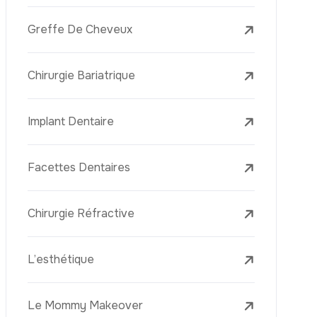
Raffermissement De La Peau
Les Soins Du Visage
Le Traitement Des Rides Au Laser
Recent News
Tourisme Dentaire En
Turquie Et Comment
Planifier Votre
Traitement En 2026
7 August 2026