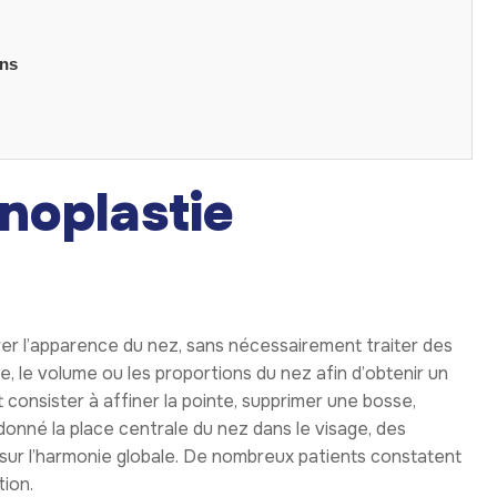
étique?
 dans le domaine de la
chirurgie esthétique
, et plus
isposent souvent d’une formation internationale et
ues sont équipées de matériel de pointe et appliquent des
. Le coût constitue également un avantage majeur.
plastie esthétique à Istanbul
est nettement plus
e et d’hébergement. De plus, de nombreux
 la consultation, l’intervention, le suivi postopératoire
ganisation du séjour. Pendant la période de récupération,
l et des sites emblématiques de la ville.
 pour la
étique