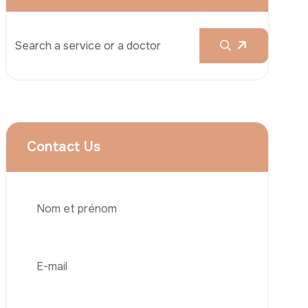
L’esthétique
Le Mommy Makeover
La Blépharoplastie (Chirurgie
Esthétique Des Paupières)
Le Lifting Des Bras (Brachioplastie)
Le Lifting Du Visage
Téléphone
La Réduction Mammaire
Traitements Dentaires