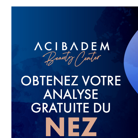
Les candidats idéaux sont des personnes souhaitant mod
et disposant d’attentes réalistes. Une bonne santé génér
fumeur. Les chirurgiens recommandent généralement d’att
plus souvent autour de 18 ans. Lors de la consultation, 
antécédents médicaux et vous accompagne dans votre 
qu’une bonne compréhension du processus de guérison
DEMANDER U
Étapes de la rhin
esthétique
L’intervention dure en moyenne entre deux et trois he