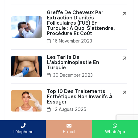
Greffe De Cheveux Par
Extraction D'unités
Folliculaires (FUE) En
Turquie : À Quoi S'attendre,
Procédure Et Coût
16 November 2023
Les Tarifs De
L'abdominoplastie En
Turquie
30 December 2023
Top 10 Des Traitements
Esthétiques Non Invasifs À
Essayer
12 August 2025
Meilleurs Pays Pour La
Greffe De Cheveux :
Téléphone
E-mail
WhatsApp
Pourquoi La Turquie Est-Elle