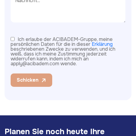
Ich erlaube der ACIBADEM-Gruppe, meine
persönlichen Daten für die in dieser
Erklärung
beschriebenen Zwecke zu verwenden, und ich
weiß, dass ich meine Zustimmung jederzeit
widerrufen kann, indem ich mich an
apply@acibadem.com wende.
Schicken
P
l
a
n
e
n
S
i
e
n
o
c
h
h
e
u
t
e
I
h
r
e