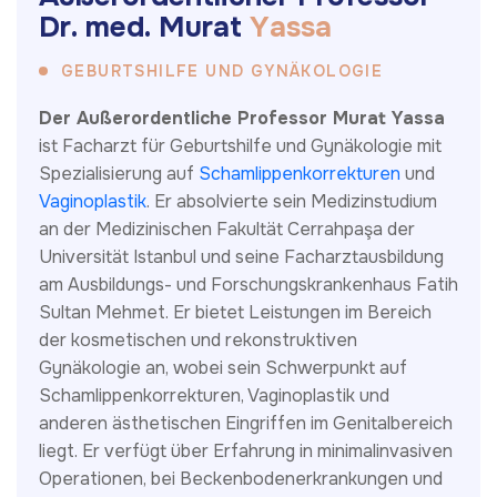
D
r
.
m
e
d
.
M
u
r
a
t
Y
a
s
s
a
GEBURTSHILFE UND GYNÄKOLOGIE
Der Außerordentliche Professor Murat Yassa
ist Facharzt für Geburtshilfe und Gynäkologie mit
Spezialisierung auf
Schamlippenkorrekturen
und
Vaginoplastik
. Er absolvierte sein Medizinstudium
an der Medizinischen Fakultät Cerrahpaşa der
Universität Istanbul und seine Facharztausbildung
am Ausbildungs- und Forschungskrankenhaus Fatih
Sultan Mehmet. Er bietet Leistungen im Bereich
der kosmetischen und rekonstruktiven
Gynäkologie an, wobei sein Schwerpunkt auf
Schamlippenkorrekturen, Vaginoplastik und
anderen ästhetischen Eingriffen im Genitalbereich
liegt. Er verfügt über Erfahrung in minimalinvasiven
Operationen, bei Beckenbodenerkrankungen und