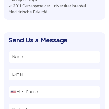
2011
Cerrahpaşa der Universität Istanbul
Medizinische Fakultät
S
e
n
d
U
s
a
M
e
s
s
a
g
e
+1