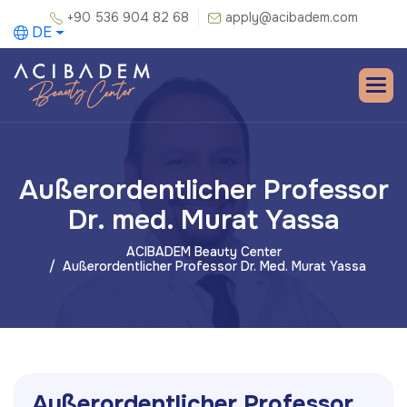
+90 536 904 82 68
apply@acibadem.com
DE
Außerordentlicher Professor
Dr. med. Murat Yassa
ACIBADEM Beauty Center
Außerordentlicher Professor Dr. Med. Murat Yassa
A
u
ß
e
r
o
r
d
e
n
t
l
i
c
h
e
r
P
r
o
f
e
s
s
o
r