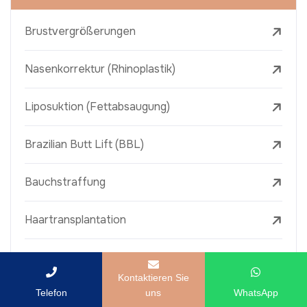
Brustvergrößerungen
Nasenkorrektur (Rhinoplastik)
Liposuktion (Fettabsaugung)
Brazilian Butt Lift (BBL)
Bauchstraffung
Haartransplantation
Adipositas-Chirurgie
Kontaktieren Sie
Telefon
uns
WhatsApp
Zahnimplantate