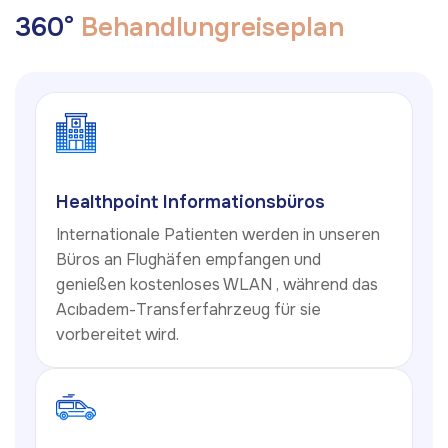
3
6
0
°
B
e
h
a
n
d
l
u
n
g
r
e
i
s
e
p
l
a
n
Healthpoint Informationsbüros
Internationale Patienten werden in unseren
Büros an Flughäfen empfangen und
genießen kostenloses WLAN , während das
Acıbadem-Transferfahrzeug für sie
vorbereitet wird.