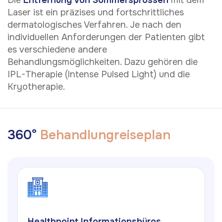
Die
Entfernung von Sommersprossen
mit dem
Laser ist ein präzises und fortschrittliches
dermatologisches Verfahren. Je nach den
individuellen Anforderungen der Patienten gibt
es verschiedene andere
Behandlungsmöglichkeiten. Dazu gehören die
IPL-Therapie (Intense Pulsed Light) und die
Kryotherapie.
3
6
0
°
B
e
h
a
n
d
l
u
n
g
r
e
i
s
e
p
l
a
n
Healthpoint Informationsbüros