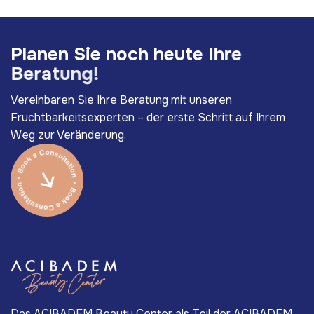
P
l
a
n
e
n
S
i
e
n
o
c
h
h
e
u
t
e
I
h
r
e
B
e
r
a
t
u
n
g
!
Vereinbaren Sie Ihre Beratung mit unseren
Fruchtbarkeitsexperten – der erste Schritt auf Ihrem
Weg zur Veränderung.
Das ACIBADEM Beauty Center als Teil der ACIBADEM