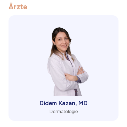
Ä
r
z
t
e
Didem Kazan, MD
Dermatologie