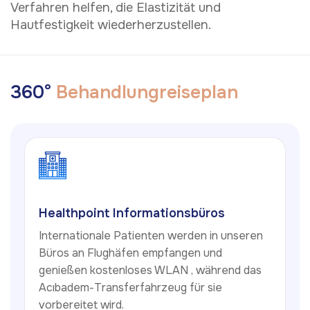
Verfahren helfen, die Elastizität und
Hautfestigkeit wiederherzustellen.
3
6
0
°
B
e
h
a
n
d
l
u
n
g
r
e
i
s
e
p
l
a
n
Healthpoint Informationsbüros
Internationale Patienten werden in unseren
Büros an Flughäfen empfangen und
genießen kostenloses WLAN , während das
Acıbadem-Transferfahrzeug für sie
vorbereitet wird.