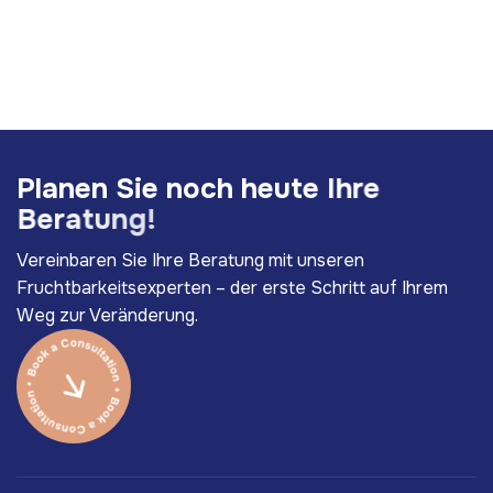
P
l
a
n
e
n
S
i
e
n
o
c
h
h
e
u
t
e
I
h
r
e
B
e
r
a
t
u
n
g
!
Vereinbaren Sie Ihre Beratung mit unseren
Fruchtbarkeitsexperten – der erste Schritt auf Ihrem
Weg zur Veränderung.