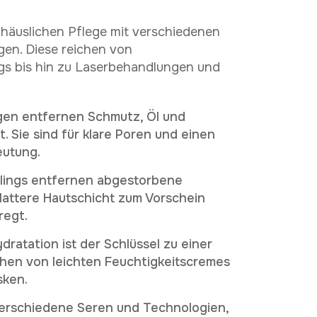
K
o
t
a
k
t
i
e
r
e
n
i
e
u
n
n
S
s
 häuslichen Pflege mit verschiedenen
gen. Diese reichen von
WhatsApp
s bis hin zu Laserbehandlungen und
en entfernen Schmutz, Öl und
 Sie sind für klare Poren und einen
eutung.
lings entfernen abgestorbene
glattere Hautschicht zum Vorschein
regt.
dratation ist der Schlüssel zu einer
hen von leichten Feuchtigkeitscremes
sken.
erschiedene Seren und Technologien,