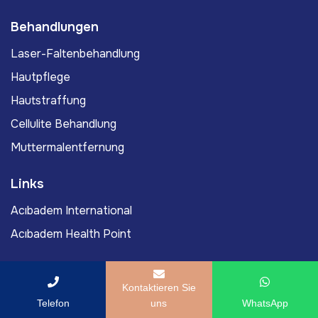
Behandlungen
Laser-Faltenbehandlung
Hautpflege
Hautstraffung
Cellulite Behandlung
Muttermalentfernung
Links
Acıbadem International
Acıbadem Health Point
Ärzte
Kontaktieren Sie
Außerordentlicher Professor Dr. Med. Murat Yassa
Telefon
uns
WhatsApp