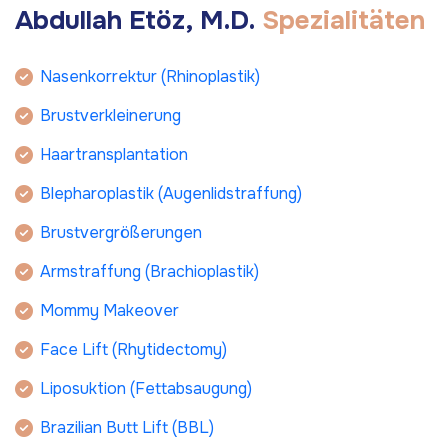
A
b
d
u
l
l
a
h
E
t
ö
z
,
M
.
D
.
S
p
e
z
i
a
l
i
t
ä
t
e
n
Nasenkorrektur (Rhinoplastik)
Brustverkleinerung
Haartransplantation
Blepharoplastik (Augenlidstraffung)
Brustvergrößerungen
Armstraffung (Brachioplastik)
Mommy Makeover
Face Lift (Rhytidectomy)
Liposuktion (Fettabsaugung)
Brazilian Butt Lift (BBL)