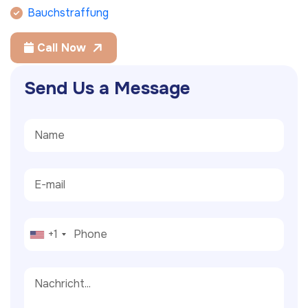
Bauchstraffung
Call Now
S
e
n
d
U
s
a
M
e
s
s
a
g
e
+1