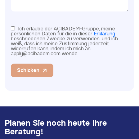
Ich erlaube der ACIBADEM-Gruppe, meine
persönlichen Daten für die in dieser
Erklärung
beschriebenen Zwecke zu verwenden, und ich
weiß, dass ich meine Zustimmung jederzeit
widerrufen kann, indem ich mich an
apply@acibadem.com wende.
Schicken
P
l
a
n
e
n
S
i
e
n
o
c
h
h
e
u
t
e
I
h
r
e
B
e
r
a
t
u
n
g
!