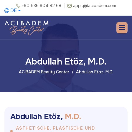
+90 536 904 82 68
apply@acibadem.com
DE
Abdullah Etöz, M.D.
ACIBADEM Beauty Center
Abdullah Etöz, M.D.
A
b
d
u
l
l
a
h
E
t
ö
z
,
M
.
D
.
ÄSTHETISCHE, PLASTISCHE UND