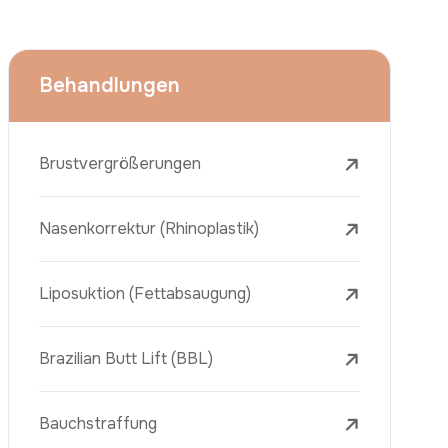
Armstraffung (Brachioplastik)
Face Lift (Rhytidectomy)
Brustverkleinerung
Zahnbehandlungen
Botox
Dermalfiller
Laser-Tattooentfernung