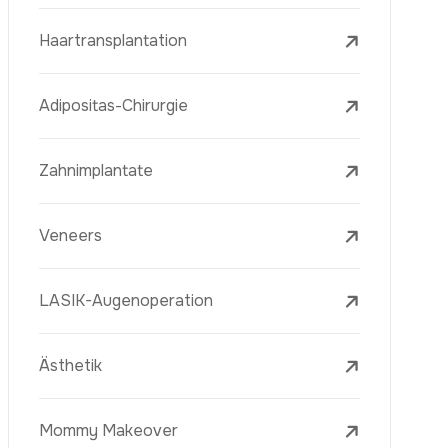
Entfernung Von Sommersprossen
Laserbehandlungen
PRP-Eigenblutplasma-Therapie
Mesotherapie
Radiofrequenz Microneedling (Golden
Needle)
Jugendimpfstoff (Youth Vaccine)