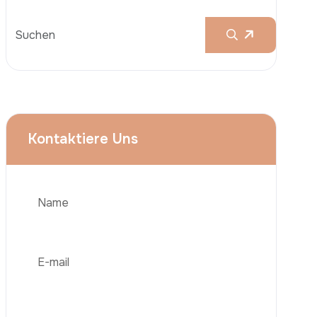
Behandlungen
Brustvergrößerungen
Nasenkorrektur (Rhinoplastik)
Liposuktion (Fettabsaugung)
Brazilian Butt Lift (BBL)
Telefon
Bauchstraffung
Haartransplantation