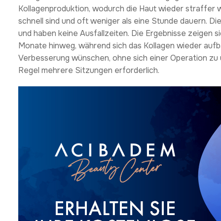
Kollagenproduktion, wodurch die Haut wieder straffer w
schnell sind und oft weniger als eine Stunde dauern. 
und haben keine Ausfallzeiten. Die Ergebnisse zeigen s
Monate hinweg, während sich das Kollagen wieder aufbaut.
Verbesserung wünschen, ohne sich einer Operation zu un
Regel mehrere Sitzungen erforderlich.