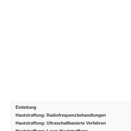
Einleitung
Der Wunsch nach straffer, jugendlicher Haut ist nichts N
natürliche Weise ab. Schwerkraft, Sonneneinstrahlung 
feinen Linien bei. Glücklicherweise bieten moderne B
Hautstraffungsverfahren
reichen von nicht-invasiv
Verfahren hat seine eigenen Vorteile, Genesungszeiten 
Bedürfnisse an. In diesem Artikel stellen wir die besten
bei der Auswahl des richtigen Verfahrens zu helfen.
Inhaltsverzeichni
Einleitung
Hautstraffung: Radiofrequenzbehandlungen
Hautstraffung: Ultraschallbasierte Verfahren
Hautstraffung: Laser-Hautstraffung