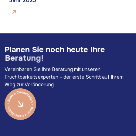
Jahr 2025
P
l
a
n
e
n
S
i
e
n
o
c
h
h
e
u
t
e
I
h
r
e
B
e
r
a
t
u
n
g
!
Vereinbaren Sie Ihre Beratung mit unseren
Fruchtbarkeitsexperten – der erste Schritt auf Ihrem
Weg zur Veränderung.