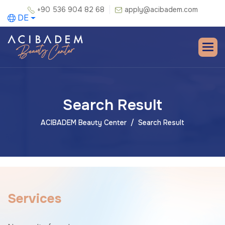
+90 536 904 82 68
apply@acibadem.com
DE
Search Result
ACIBADEM Beauty Center
Search Result
S
e
r
v
i
c
e
s