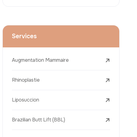
Le Lifting Du Visage
La Réduction Mammaire
Traitements Dentaires
Botox
Le Remplissage Dermique
Détatouage Au Laser
L’élimination Des Taches De Rousseur