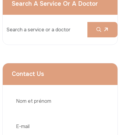
Augmentation Mammaire
Rhinoplastie
Liposuccion
Brazilian Butt Lift (BBL)
Abdominoplastie
Greffe De Cheveux
Téléphone
Chirurgie Bariatrique