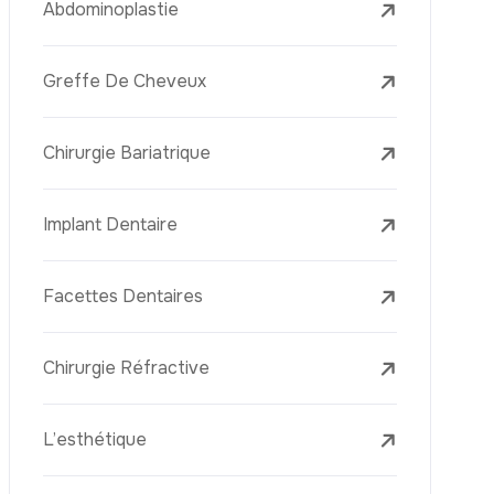
Laser Treatments
Le PRP (Plasma Riche En Plaquettes)
La Mésothérapie
La Golden Needle (Microneedling Avec
Radiofréquence)
Le Youth Vaccine
La Réjuvénation Cutanée