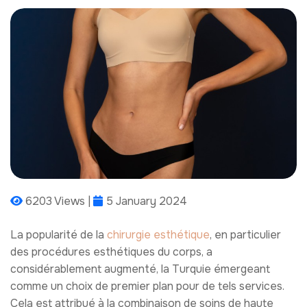
6203 Views |
5 January 2024
La popularité de la
chirurgie esthétique
, en particulier
des procédures esthétiques du corps, a
considérablement augmenté, la Turquie émergeant
comme un choix de premier plan pour de tels services.
Cela est attribué à la combinaison de soins de haute