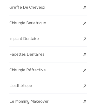
Laser Treatments
Le PRP (Plasma Riche En Plaquettes)
La Mésothérapie
La Golden Needle (Microneedling Avec
Radiofréquence)
Le Youth Vaccine
La Réjuvénation Cutanée