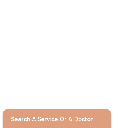
J'accepte
que le groupe Acıbadem utilise
mes données personnelles susmentionnées
aux fins décrites dans cet avis et je
comprends que je peux retirer mon à tout
moment en envoyant une demande à
l'adresse suivante apply@acibadem.com
Prenez Rendez-Vous
Services