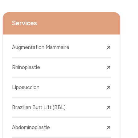
Le Lifting Du Visage
La Réduction Mammaire
Traitements Dentaires
Botox
Le Remplissage Dermique
Détatouage Au Laser
L’élimination Des Taches De Rousseur