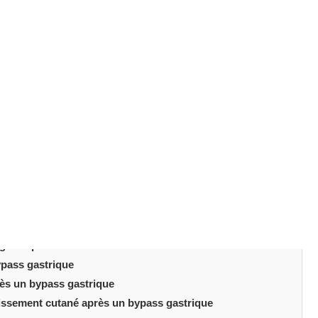
ité des patients constatent des changements tellement
nouvelle, tant sur le plan physique qu’émotionnel et social.
ès la chirurgie, cet article est pour vous. Chaque
gent. Entre
perte de poids
, amélioration de la santé,
renforcée, cette première année postopératoire marque
es
rique
rès un bypass gastrique
 gastrique
pass gastrique
rès un bypass gastrique
missement cutané après un bypass gastrique