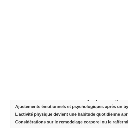
bypass gastrique
Douze mois après votre
, la major
significatifs qu’ils ont l’impression d’être une personne 
Si vous vous demandez à quoi ressemble la vie un an apr
parcours est unique, mais certaines tendances se déga
nouvelles habitudes alimentaires et confiance en soi 
souvent un tournant majeur.
Table des matièr
Introduction
Progrès de la perte de poids un an après un bypass gast
Évolution des habitudes alimentaires et des portions ap
Amélioration de la santé et de l’énergie après un bypass
Ajustements émotionnels et psychologiques après un by
L’activité physique devient une habitude quotidienne ap
Considérations sur le remodelage corporel ou le raffer