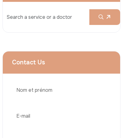
Augmentation Mammaire
Rhinoplastie
Liposuccion
Brazilian Butt Lift (BBL)
Abdominoplastie
Greffe De Cheveux
Téléphone
Chirurgie Bariatrique