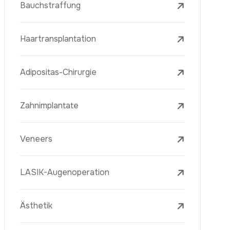
Laserbehandlungen
PRP-Eigenblutplasma-Therapie
Mesotherapie
Radiofrequenz Microneedling (Golden
Needle)
Jugendimpfstoff (Youth Vaccine)
Hautverjüngung