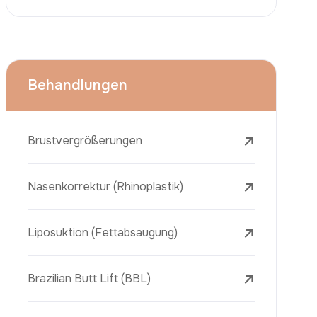
Face Lift (Rhytidectomy)
Brustverkleinerung
Zahnbehandlungen
Botox
Dermalfiller
Laser-Tattooentfernung
Entfernung Von Sommersprossen