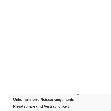
Die
plastische Chirurgie
erfreut sich zunehmender Beliebt
Dies liegt an der Kombination aus hochwertigen Dienst
wettbewerbsfähigen Preisen. Um diese Entwicklung zu v
Leistungsangebot gefragt. Dieser Blog bietet Ihnen pr
auf
ästhetisch-plastische Operationen in der Türkei
.
Inhaltsverzeichni
Allgemeines
Hohe medizinische Qualitätsstandards
Erfahrene Fachärzte für Körperästhetik
Kostengünstigkeit
Umfassendes Angebot an ästhetisch-plastischen Verfah
Kulturelle und touristische Anziehungskraft
Unkomplizierte Reisearrangements
Privatsphäre und Vertraulichkeit