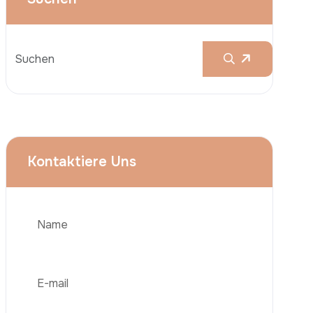
Brustvergrößerungen
Nasenkorrektur (Rhinoplastik)
Liposuktion (Fettabsaugung)
Brazilian Butt Lift (BBL)
Bauchstraffung
Telefon
Haartransplantation
Adipositas-Chirurgie