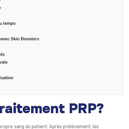
e
du temps
 avec Skin Boosters
els
anée
luation
traitement PRP?
 propre sang du patient. Après prélèvement, les