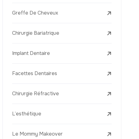
Laser Treatments
Le PRP (Plasma Riche En Plaquettes)
La Mésothérapie
La Golden Needle (Microneedling Avec
Radiofréquence)
Le Youth Vaccine
La Réjuvénation Cutanée