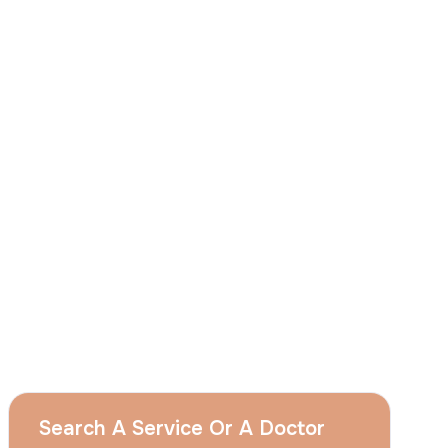
J'accepte
que le groupe Acıbadem utilise
mes données personnelles susmentionnées
aux fins décrites dans cet avis et je
comprends que je peux retirer mon à tout
moment en envoyant une demande à
l'adresse suivante apply@acibadem.com
Prenez Rendez-Vous
Services