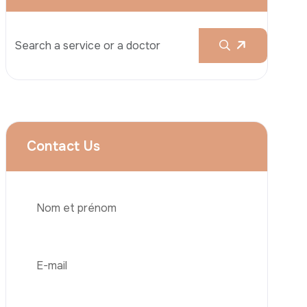
Augmentation Mammaire
Rhinoplastie
Liposuccion
Brazilian Butt Lift (BBL)
Abdominoplastie
Greffe De Cheveux
Téléphone
Chirurgie Bariatrique