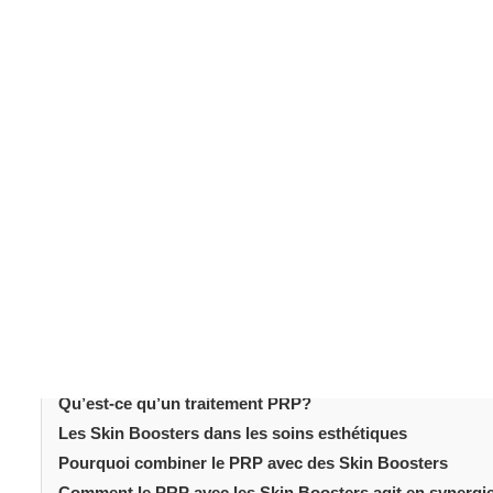
Les altérations de la qualité de la peau apparaissent so
mode de vie et des agressions environnementales. Aujo
traitements capables d’améliorer la texture, l’hydratation
manière visible. Dans ce contexte, les protocoles combi
PRP et des Skin Boosters
suscite un intérêt croissa
simultanément. Plutôt que de miser sur une seule tech
complémentaires afin d’obtenir une amélioration progr
traitements aide les patients à mieux envisager leur pr
terme.
Table des matièr
Introduction
Qu’est-ce qu’un traitement PRP?
Les Skin Boosters dans les soins esthétiques
Pourquoi combiner le PRP avec des Skin Boosters
Comment le PRP avec les Skin Boosters agit en synergi