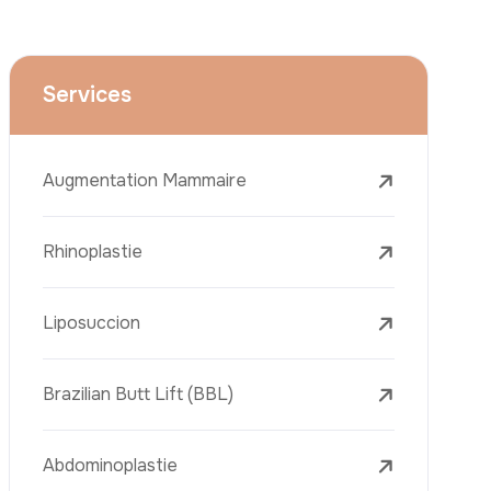
Le Lifting Du Visage
La Réduction Mammaire
Traitements Dentaires
Botox
Le Remplissage Dermique
Détatouage Au Laser
L’élimination Des Taches De Rousseur