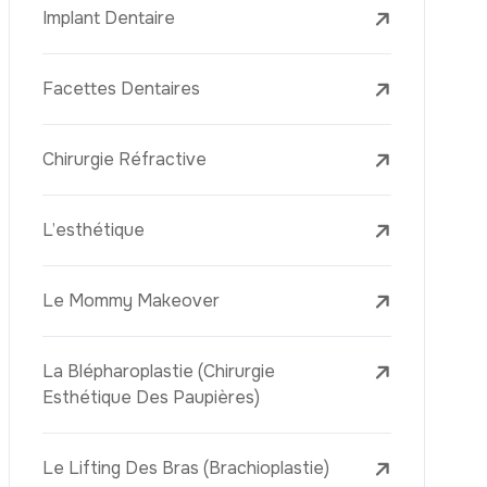
L’élimination Des Taches De Rousseur
Laser Treatments
Le PRP (Plasma Riche En Plaquettes)
La Mésothérapie
La Golden Needle (Microneedling Avec
Radiofréquence)
Le Youth Vaccine