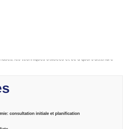
une mastectomie
permet de redonner forme et
ent très personnel, intervient après un traitement
tirés, la reconstruction peut restaurer le volume,
mpact sur l’évolution du cancer, mais elle contribue à
es de la reconstruction aide les patientes à prendre des
phases, les techniques utilisées et ce à quoi s’attendre
es
: consultation initiale et planification
iate