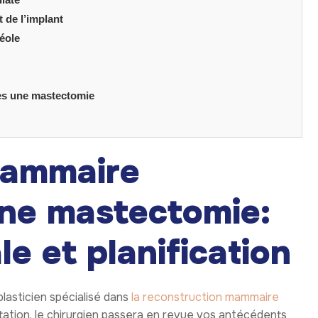
 de l’implant
éole
rès une mastectomie
mammaire
une mastectomie:
le et planification
lasticien spécialisé dans
la reconstruction mammaire
ltation, le chirurgien passera en revue vos antécédents