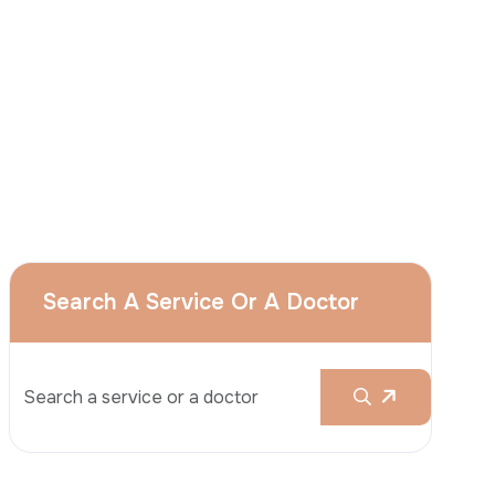
J'accepte
que le groupe Acıbadem utilise
mes données personnelles susmentionnées
aux fins décrites dans cet avis et je
comprends que je peux retirer mon à tout
moment en envoyant une demande à
l'adresse suivante apply@acibadem.com
Prenez Rendez-Vous