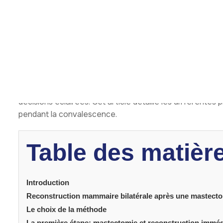
Introduction
La reconstruction mammaire bilatérale après 
confiance à de nombreuses patientes. Ce parcours, souv
contre le cancer du sein. Lorsque les deux seins sont re
l’équilibre et la symétrie. Cette intervention n’a pas d’i
améliorer le bien-être émotionnel. Comprendre les étap
décisions éclairées. Cet article détaille les différentes 
pendant la convalescence.
Table des matièr
Introduction
Reconstruction mammaire bilatérale après une mastectomie
Le choix de la méthode
La première étape: mastectomie et reconstruction imméd