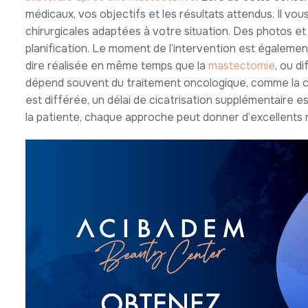
médicaux, vos objectifs et les résultats attendus. Il v
chirurgicales adaptées à votre situation. Des photos et 
planification. Le moment de l’intervention est égalemen
dire réalisée en même temps que la
mastectomie
, ou d
dépend souvent du traitement oncologique, comme la chi
est différée, un délai de cicatrisation supplémentaire e
la patiente, chaque approche peut donner d’excellents r