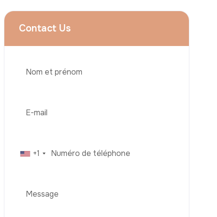
Services
Augmentation Mammaire
Rhinoplastie
Liposuccion
Brazilian Butt Lift (BBL)
Téléphone
Abdominoplastie
Greffe De Cheveux