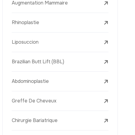
Le Lifting Des Bras (Brachioplastie)
Le Lifting Du Visage
La Réduction Mammaire
Traitements Dentaires
Botox
Le Remplissage Dermique
Détatouage Au Laser