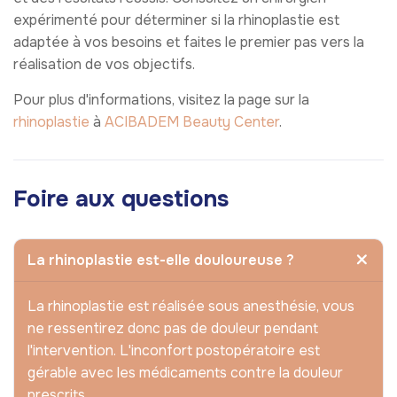
expérimenté pour déterminer si la rhinoplastie est
adaptée à vos besoins et faites le premier pas vers la
réalisation de vos objectifs.
Pour plus d'informations, visitez la page sur la
rhinoplastie
à
ACIBADEM Beauty Center
.
Foire aux questions
La rhinoplastie est-elle douloureuse ?
La rhinoplastie est réalisée sous anesthésie, vous
ne ressentirez donc pas de douleur pendant
l'intervention. L'inconfort postopératoire est
gérable avec les médicaments contre la douleur
prescrits.