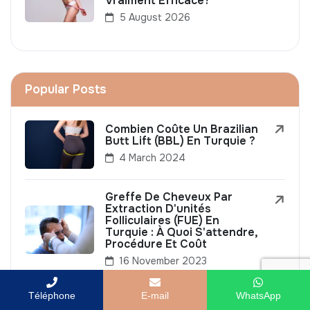
Vraiment Efficace?
5 August 2026
Popular Posts
Combien Coûte Un Brazilian
Butt Lift (BBL) En Turquie ?
4 March 2024
Greffe De Cheveux Par
Extraction D'unités
Folliculaires (FUE) En
Turquie : À Quoi S'attendre,
Procédure Et Coût
16 November 2023
Les Tarifs De
Téléphone
E-mail
WhatsApp
L'abdominoplastie En