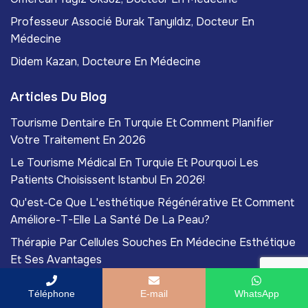
Professeur Associé Burak Tanyıldız, Docteur En
Médecine
Didem Kazan, Docteure En Médecine
Articles Du Blog
Tourisme Dentaire En Turquie Et Comment Planifier
Votre Traitement En 2026
Le Tourisme Médical En Turquie Et Pourquoi Les
Patients Choisissent Istanbul En 2026!
Qu'est-Ce Que L'esthétique Régénérative Et Comment
Améliore-T-Elle La Santé De La Peau?
Thérapie Par Cellules Souches En Médecine Esthétique
Et Ses Avantages
Peelings Chimiques Pour Enlever La Pigmentation Et Le
Téléphone
E-mail
WhatsApp
Teint Irrégulier