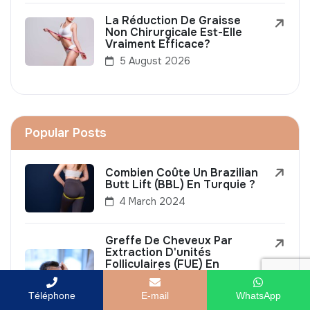
La Réduction De Graisse
Non Chirurgicale Est-Elle
Vraiment Efficace?
5 August 2026
Popular Posts
Combien Coûte Un Brazilian
Butt Lift (BBL) En Turquie ?
4 March 2024
Greffe De Cheveux Par
Extraction D'unités
Folliculaires (FUE) En
Turquie : À Quoi S'attendre,
Procédure Et Coût
Téléphone
E-mail
WhatsApp
16 November 2023