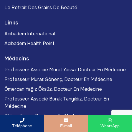
Le Retrait Des Grains De Beauté
Links
Acıbadem International
Acıbadem Health Point
Médecins
Professeur Associé Murat Yassa, Docteur En Médecine
Professeur Murat Gönenç, Docteur En Médecine
Ömercan Yağız Öksüz, Docteur En Médecine
Professeur Associé Burak Tanyıldız, Docteur En
Médecine
Didem Kazan, Docteure En Médecine
Téléphone
E-mail
WhatsApp
Articles Du Blog