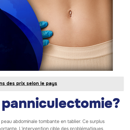
ns des prix selon le pays
 panniculectomie?
e peau abdominale tombante en tablier. Ce surplus
portante. L’intervention cible des problématiques