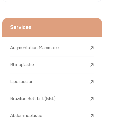
Le Lifting Des Bras (Brachioplastie)
Le Lifting Du Visage
La Réduction Mammaire
Traitements Dentaires
Botox
Le Remplissage Dermique
Détatouage Au Laser