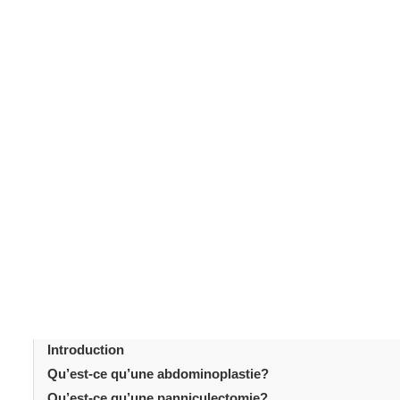
Introduction
Les interventions de remodelage abdominal sont souven
différents. De nombreux patients recherchant une chiru
comparent les options.
L’abdominoplastie et la pannicu
notamment après une perte de poids ou une grossesse. B
abdominal, leurs objectifs et leurs résultats diffèrent 
patients à prendre des décisions éclairées. Une connai
réalistes. Cet article explique les principales différenc
manière accessible.
Table des matièr
Introduction
Qu’est-ce qu’une abdominoplastie?
Qu’est-ce qu’une panniculectomie?