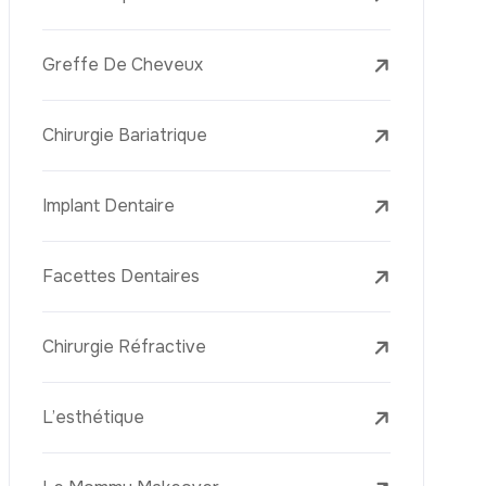
L’élimination Des Taches De Rousseur
Laser Treatments
Le PRP (Plasma Riche En Plaquettes)
La Mésothérapie
La Golden Needle (Microneedling Avec
Radiofréquence)
Le Youth Vaccine