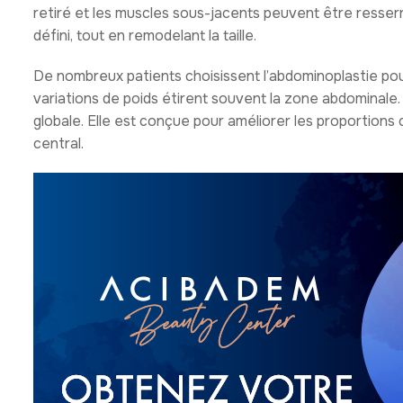
retiré et les muscles sous-jacents peuvent être resserr
défini, tout en remodelant la taille.
De nombreux patients choisissent l’abdominoplastie pou
variations de poids étirent souvent la zone abdominale
globale. Elle est conçue pour améliorer les proportions c
central.