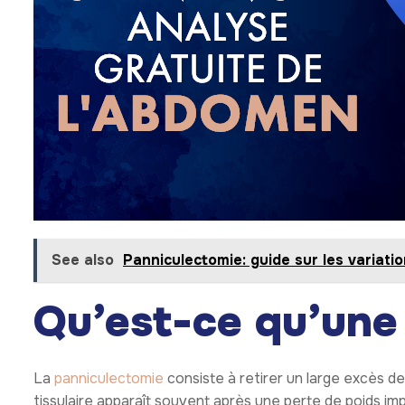
See also
Panniculectomie: guide sur les variatio
Qu’est-ce qu’une
La
panniculectomie
consiste à retirer un large excès d
tissulaire apparaît souvent après une perte de poids im