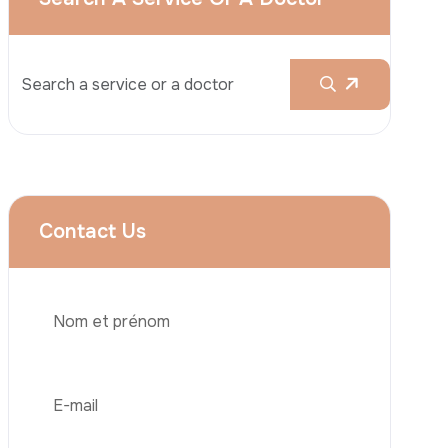
Services
Augmentation Mammaire
Rhinoplastie
Liposuccion
Brazilian Butt Lift (BBL)
Téléphone
Abdominoplastie
Greffe De Cheveux