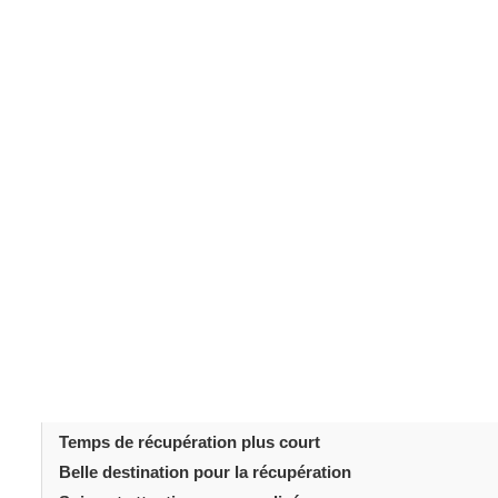
Le
Mommy Makeover
est un ensemble de procédures
d'une femme après la grossesse. Ce programme complet 
l'augmentation ou le lifting des seins, l'
abdominoplastie
,
Turquie est devenue une destination privilégiée pour c
qualité et à des prix compétitifs. Cet article explore les
de nombreuses femmes souhaitant retrouver leur silhoue
prise en charge de qualité à des coûts abordables.
Table des matièr
Introduction
Solutions cosmétiques complètes
Soins médicaux de haute qualité
Options abordables pour un Mommy Makeover
Temps de récupération plus court
Belle destination pour la récupération