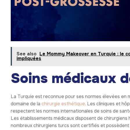
See also
Le Mommy Makeover en Turquie : le coû
impliquées
Soins médicaux d
La Turquie est reconnue pour ses normes élevées en ma
domaine de la
chirurgie esthétique
. Les cliniques et hô
respectent les normes internationales de soins de santé,
Les établissements médicaux disposent de chirurgiens 
nombreux chirurgiens turcs sont certifiés et possèdent