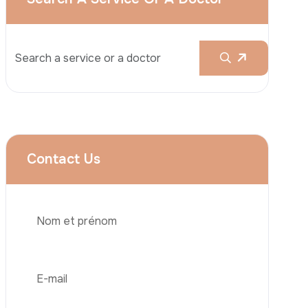
Augmentation Mammaire
Rhinoplastie
Liposuccion
Brazilian Butt Lift (BBL)
Abdominoplastie
Greffe De Cheveux
Téléphone
Chirurgie Bariatrique