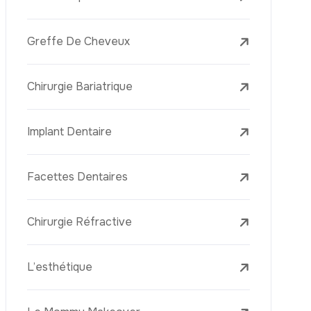
Laser Treatments
Le PRP (Plasma Riche En Plaquettes)
La Mésothérapie
La Golden Needle (Microneedling Avec
Radiofréquence)
Le Youth Vaccine
La Réjuvénation Cutanée