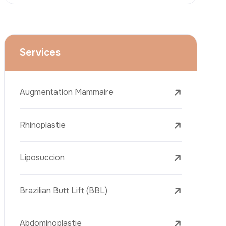
Le Lifting Du Visage
La Réduction Mammaire
Traitements Dentaires
Botox
Le Remplissage Dermique
Détatouage Au Laser
L’élimination Des Taches De Rousseur