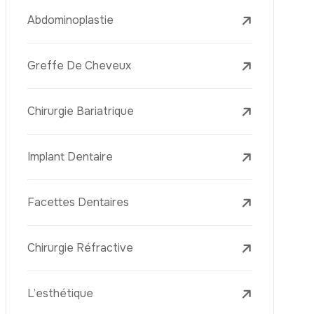
L’élimination Des Taches De Rousseur
Laser Treatments
Le PRP (Plasma Riche En Plaquettes)
La Mésothérapie
La Golden Needle (Microneedling Avec
Radiofréquence)
Le Youth Vaccine