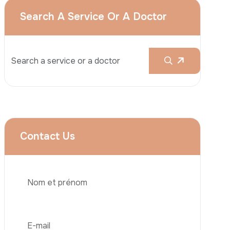
Services
Augmentation Mammaire
Rhinoplastie
Liposuccion
Brazilian Butt Lift (BBL)
Téléphone
Abdominoplastie
Greffe De Cheveux