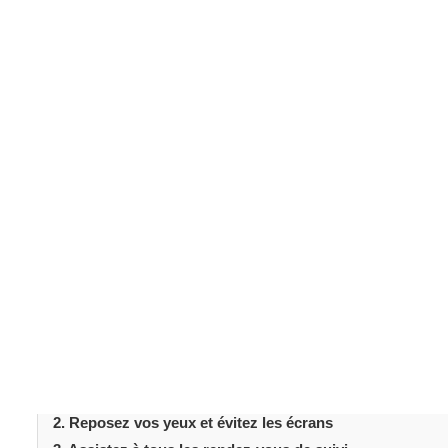
Introduction
La chirurgie réfractive
est une option populaire pour ceu
de contact. Que vous subissiez une chirurgie LASIK ou 
que l'intervention elle-même. Un bon soin postopératoir
résultats à long terme. Dans cet article, nous explorero
réfractive
. Chacun d'eux aide à maximiser le confort, 
vision claire et sans interruption.
Table des matièr
Introduction
Conseils postopératoires après une chirurgie réfractive :
1. Suivez attentivement toutes les instructions postopér
2. Reposez vos yeux et évitez les écrans