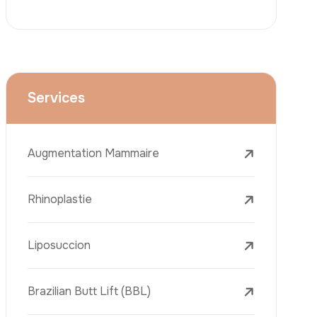
Le Lifting Des Bras (Brachioplastie)
Le Lifting Du Visage
La Réduction Mammaire
Traitements Dentaires
Botox
Le Remplissage Dermique
Détatouage Au Laser