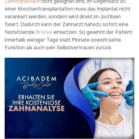
Zahnimplantate
nicht geeignet sind. Im Gegensatz zu
einer Knochentransplantation muss das Implantat nicht
verankert werden, sondern wird direkt im Jochbein
fixiert. Dadurch kann der Zahnarzt nahezu sofort eine
festsitzende
Brücke
einsetzen. So gewinnt der Patient
innerhalb weniger Tage statt Monate sowohl seine
Funktion als auch sein Selbstvertrauen zurück.