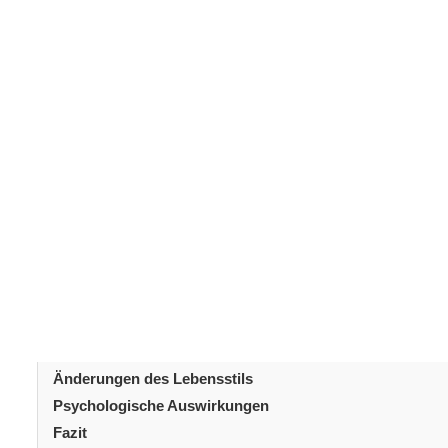
Lipödem
Das
ist eine chronische Erkrankung, die dur
gekennzeichnet ist. Diese Fettverteilungsstörung betriff
diesem Artikel erfahren Sie, was ein Lipödem ist, sei
Inhaltsverzeichni
Einführung
Was ist ein Lipödem?
Ursachen
Symptome eines Lipödems
Stadien des Lipödems
Diagnose eines Lipödems
Behandlungsmöglichkeiten für Lipödeme
Änderungen des Lebensstils
Psychologische Auswirkungen
Fazit