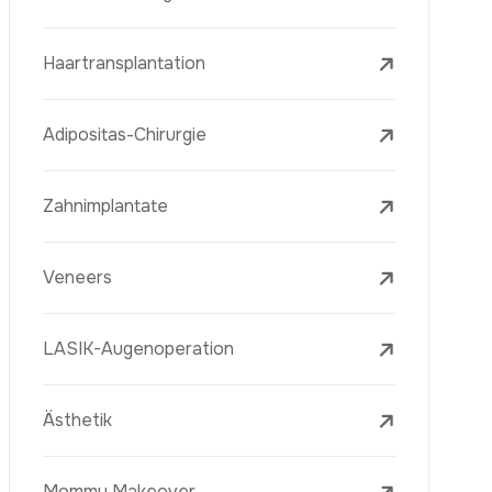
Laserbehandlungen
PRP-Eigenblutplasma-Therapie
Mesotherapie
Radiofrequenz Microneedling (Golden
Needle)
Jugendimpfstoff (Youth Vaccine)
Hautverjüngung