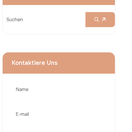
Brustvergrößerungen
Nasenkorrektur (Rhinoplastik)
Liposuktion (Fettabsaugung)
Brazilian Butt Lift (BBL)
Bauchstraffung
Telefon
Haartransplantation
Adipositas-Chirurgie