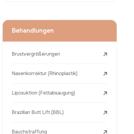
Face Lift (Rhytidectomy)
Brustverkleinerung
Zahnbehandlungen
Botox
Dermalfiller
Laser-Tattooentfernung
Entfernung Von Sommersprossen