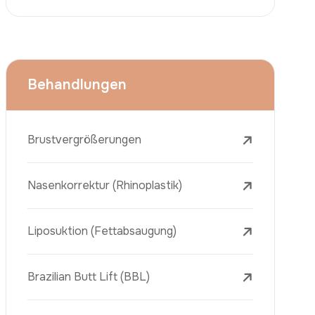
Face Lift (Rhytidectomy)
Brustverkleinerung
Zahnbehandlungen
Botox
Dermalfiller
Laser-Tattooentfernung
Entfernung Von Sommersprossen