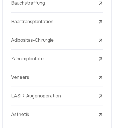
Laserbehandlungen
PRP-Eigenblutplasma-Therapie
Mesotherapie
Radiofrequenz Microneedling (Golden
Needle)
Jugendimpfstoff (Youth Vaccine)
Hautverjüngung