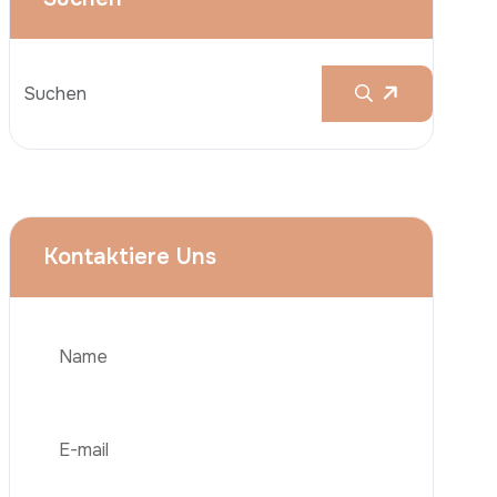
Brustvergrößerungen
Nasenkorrektur (Rhinoplastik)
Liposuktion (Fettabsaugung)
Brazilian Butt Lift (BBL)
Bauchstraffung
Telefon
Haartransplantation
Adipositas-Chirurgie