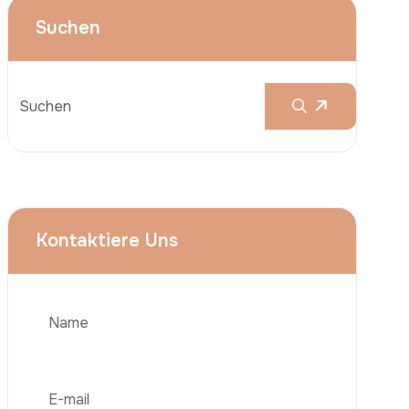
Brustvergrößerungen
Nasenkorrektur (Rhinoplastik)
Liposuktion (Fettabsaugung)
Brazilian Butt Lift (BBL)
Bauchstraffung
Telefon
Haartransplantation
Adipositas-Chirurgie