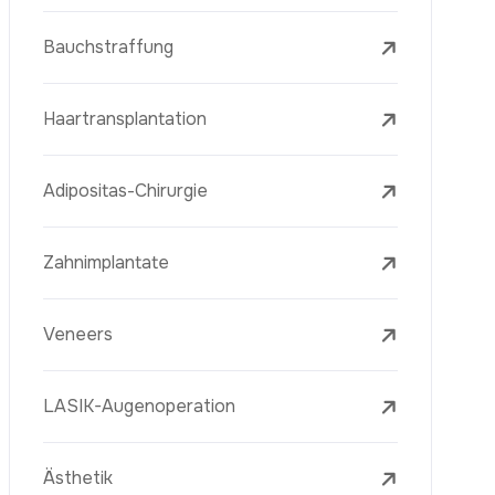
Laserbehandlungen
PRP-Eigenblutplasma-Therapie
Mesotherapie
Radiofrequenz Microneedling (Golden
Needle)
Jugendimpfstoff (Youth Vaccine)
Hautverjüngung