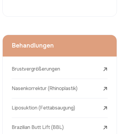
Face Lift (Rhytidectomy)
Brustverkleinerung
Zahnbehandlungen
Botox
Dermalfiller
Laser-Tattooentfernung
Entfernung Von Sommersprossen