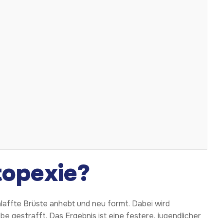
topexie?
schlaffte Brüste anhebt und neu formt. Dabei wird
 gestrafft. Das Ergebnis ist eine festere, jugendlicher