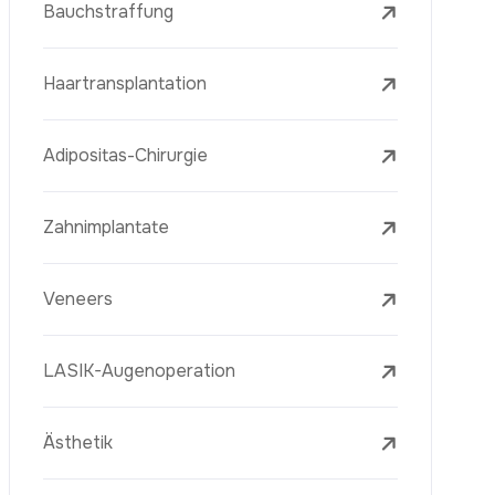
Laserbehandlungen
PRP-Eigenblutplasma-Therapie
Mesotherapie
Radiofrequenz Microneedling (Golden
Needle)
Jugendimpfstoff (Youth Vaccine)
Hautverjüngung