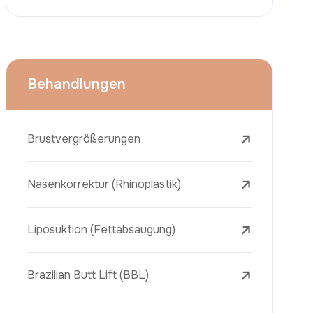
Face Lift (Rhytidectomy)
Brustverkleinerung
Zahnbehandlungen
Botox
Dermalfiller
Laser-Tattooentfernung
Entfernung Von Sommersprossen