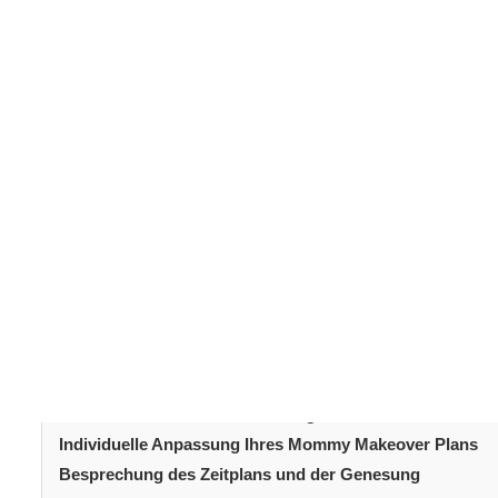
Ein
Mommy Makeover
ist eine individuelle Kombination
Körperform von vor der Schwangerschaft wiederherzust
Mommy 
ziehen, ist der erster Schritt eine ausführliche
Ziele zu besprechen, Ihren Körper zu beurteilen und Ih
Grundstein für den Erfolg Ihrer Operation. Sie ermöglich
und wichtige Fragen zu stellen.
Inhaltsverzeichni
Einführung
Den Zweck der Beratung verstehen
Anamnese und Beurteilung des aktuellen Gesundheitsz
Körperliche Untersuchung und Körperanalyse
Realistische Ziele und Erwartungen setzen
Individuelle Anpassung Ihres Mommy Makeover Plans
Besprechung des Zeitplans und der Genesung