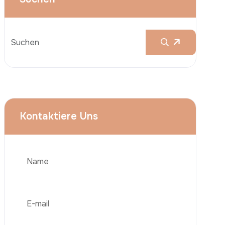
Brustvergrößerungen
Nasenkorrektur (Rhinoplastik)
Liposuktion (Fettabsaugung)
Brazilian Butt Lift (BBL)
Bauchstraffung
Telefon
Haartransplantation
Adipositas-Chirurgie