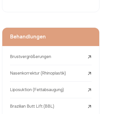
Face Lift (Rhytidectomy)
Brustverkleinerung
Zahnbehandlungen
Botox
Dermalfiller
Laser-Tattooentfernung
Entfernung Von Sommersprossen