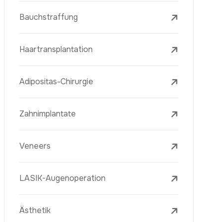
Laserbehandlungen
PRP-Eigenblutplasma-Therapie
Mesotherapie
Radiofrequenz Microneedling (Golden
Needle)
Jugendimpfstoff (Youth Vaccine)
Hautverjüngung