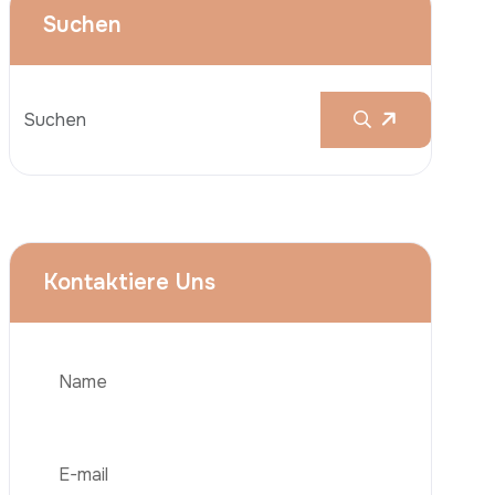
Brustvergrößerungen
Nasenkorrektur (Rhinoplastik)
Liposuktion (Fettabsaugung)
Brazilian Butt Lift (BBL)
Bauchstraffung
Telefon
Haartransplantation
Adipositas-Chirurgie