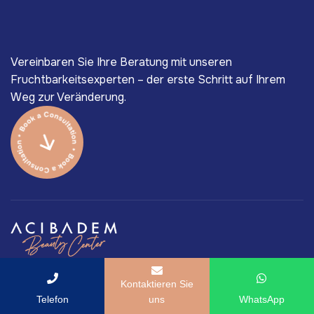
Vereinbaren Sie Ihre Beratung mit unseren
Fruchtbarkeitsexperten – der erste Schritt auf Ihrem
Weg zur Veränderung.
Das ACIBADEM Beauty Center als Teil der ACIBADEM
Kontaktieren Sie
Healthcare Group legt höchsten Wert auf medizinische
Telefon
uns
WhatsApp
Qualität. Die besten Chirurgen der Türkei und die