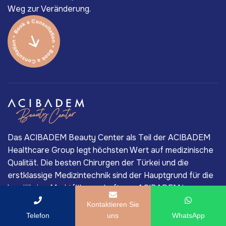
Weg zur Veränderung.
Das ACIBADEM Beauty Center als Teil der ACIBADEM
Healthcare Group legt höchsten Wert auf medizinische
Qualität. Die besten Chirurgen der Türkei und die
erstklassige Medizintechnik sind der Hauptgrund für die
langjährige Marktführerschaft von ACIBADEM im
privaten Gesundheitssektor der Türkei.
Kontaktieren Sie
Telefon
uns
WhatsApp