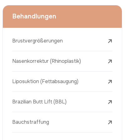
Face Lift (Rhytidectomy)
Brustverkleinerung
Zahnbehandlungen
Botox
Dermalfiller
Laser-Tattooentfernung
Entfernung Von Sommersprossen