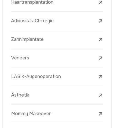
Laserbehandlungen
PRP-Eigenblutplasma-Therapie
Mesotherapie
Radiofrequenz Microneedling (Golden
Needle)
Jugendimpfstoff (Youth Vaccine)
Hautverjüngung