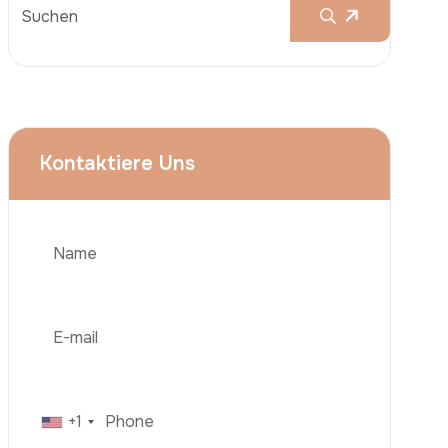
Brustvergrößerungen
Nasenkorrektur (Rhinoplastik)
Liposuktion (Fettabsaugung)
Brazilian Butt Lift (BBL)
Bauchstraffung
Telefon
Haartransplantation
Adipositas-Chirurgie