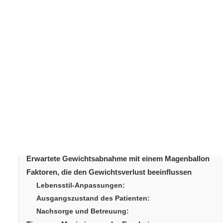
Viele Patienten sehen den
Magenballon
als eine nicht-
kann den Einstieg in einen gesünderen Lebensstil erlei
herkömmlichen Methoden keinen Erfolg hatten. Um eine 
wissen, was Sie erwarten können. In diesem Artikel erfa
verlieren können, welche Faktoren das Ergebnis beeinf
entscheidend sind.
Inhaltsverzeichni
Einleitung
Wie ein Magenballon funktioniert
Erwartete Gewichtsabnahme mit einem Magenballon
Faktoren, die den Gewichtsverlust beeinflussen
Lebensstil-Anpassungen:
Ausgangszustand des Patienten:
Nachsorge und Betreuung: