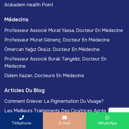
Acıbadem Health Point
Médecins
Professeur Associé Murat Yassa, Docteur En Médecine
Professeur Murat Gönenç, Docteur En Médecine
Ömercan Yağız Öksüz, Docteur En Médecine
Professeur Associé Burak Tanyıldız, Docteur En
Médecine
Didem Kazan, Docteure En Médecine
Articles Du Blog
Comment Enlever La Pigmentation Du Visage?
Les Meilleurs Traitements Des Cicatrices Après Une
Chirurgie Esthétique
Téléphone
E-mail
WhatsApp
Traitements Des Vergetures: Les Solutions Efficaces