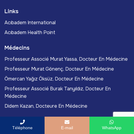
Links
Acıbadem International
Acıbadem Health Point
Médecins
Professeur Associé Murat Yassa, Docteur En Médecine
Professeur Murat Gönenç, Docteur En Médecine
Ömercan Yağız Öksüz, Docteur En Médecine
Professeur Associé Burak Tanyıldız, Docteur En
Médecine
Didem Kazan, Docteure En Médecine
Articles Du Blog
Téléphone
E-mail
WhatsApp
Comment Enlever La Pigmentation Du Visage?